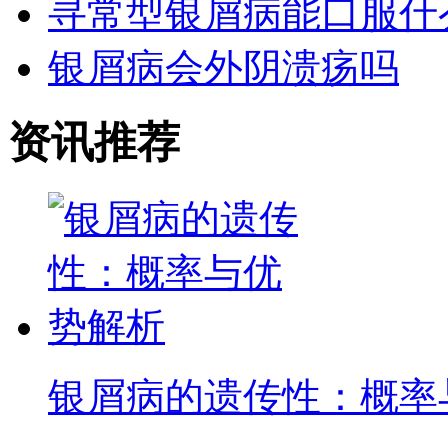
寻常型银屑病能口服什
银屑病会外阴溃疡吗
资讯推荐
银屑病的遗传性：概率