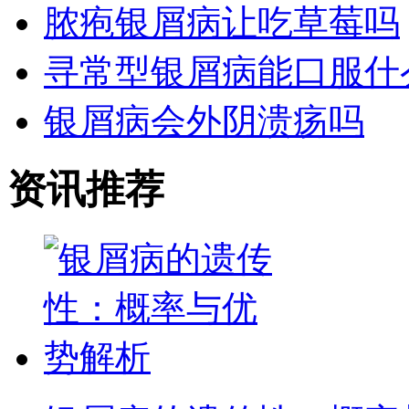
脓疱银屑病让吃草莓吗
寻常型银屑病能口服什
银屑病会外阴溃疡吗
资讯推荐