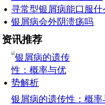
寻常型银屑病能口服什
银屑病会外阴溃疡吗
资讯推荐
银屑病的遗传性：概率